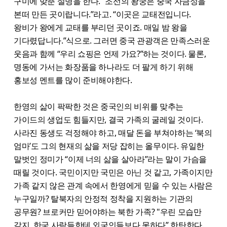
구미에 맞춘 설명을 한다. “조선의 왕궁은 중국 자금성을
본떠 만든 곳이랍니다.”라고. “이곳은 교태전입니다.
왕비가 왕에게 교태를 부리던 곳이죠. 매일 밤 왕을
기다렸답니다.”식으로. 그러면 중국 관광객은 만족스러운
웃음과 함께 “우리 쇼핑은 언제 가요?”하는 것이다. 물론,
명동에 가서는 화장품을 하나라도 더 팔게 하기 위해
홍보성 멘트를 많이 준비해야한다.
한영의 삶이 팍팍한 것은 중국인의 비위를 맞추는
가이드의 생업도 힘들지만, 결국 가족의 굴레일 것이다.
사라진 동생도 걱정해야 하고, 매달 돈을 부쳐야하는 ‘북의
엄마’도 그의 현재의 삶을 저당 잡히는 올무이다. 유일한
말벗인 정미가 “이제 너의 삶을 살아라”라는 말이 가슴을
때릴 것이다. 국민이지만 국민은 아닌 것 같고, 가족이지만
가족 같지 않은 관계 속에서 한영에게 믿을 수 있는 사람은
누구일까? 탈북자의 안정적 정착을 지원하는 기관의
공무원? 브로커만 믿어야하는 북한 가족? "우린 모습만
같지, 한국 사람들한테 외국인들보다 못하다” 한탄한다.