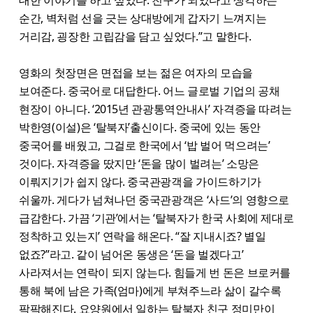
순간, 벽처럼 선을 긋는 상대방에게 갑자기 느껴지는
거리감, 굉장한 고립감을 담고 싶었다.”고 말한다.
영화의 첫장면은 면접을 보는 젊은 여자의 모습을
보여준다. 중국어로 대답한다. 어느 글로벌 기업의 공채
현장이 아니다. ‘2015년 관광통역안내사’ 자격증을 따려는
박한영(이설)은 ‘탈북자’출신이다. 중국에 있는 동안
중국어를 배웠고, 그걸로 한국에서 ‘밥 벌어 먹으려는’
것이다. 자격증을 땄지만 ‘돈을 많이 벌려는’ 소망은
이뤄지기가 쉽지 않다. 중국관광객을 가이드하기가
쉬울까. 게다가 넘쳐나던 중국관광객은 ‘사드’의 영향으로
급감한다. 가끔 ‘기관’에서는 ‘탈북자가 한국 사회에 제대로
정착하고 있는지’ 연락을 해온다. “잘 지내시죠? 별일
없죠?”라고. 같이 넘어온 동생은 ‘돈을 벌겠다고’
사라져서는 연락이 되지 않는다. 힘들게 번 돈은 브로커를
통해 북에 남은 가족(엄마)에게 부쳐주느라 삶이 갈수록
팍팍해진다. 요양원에서 일하는 탈북자 친구 정미만이