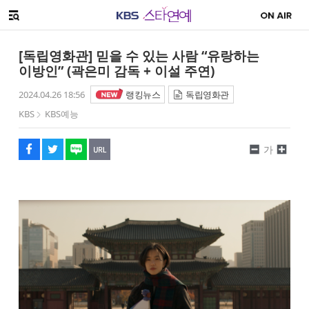
SNS 공유하기
해시태그
메뉴 열기
페이스북
트위터
네이버
URL복사
글씨 작게보기
글씨 크게보기
[독립영화관] 믿을 수 있는 사람 “유랑하는
이방인” (곽은미 감독 + 이설 주연)
2024.04.26 18:56
랭킹뉴스
독립영화관
KBS
KBS예능
가