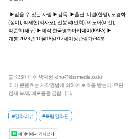
▶믿을 수 있는 사람 ▶감독: ▶출연: 이설(한영), 오경화
(정미), 박세현(리사오), 전봉석(인혁), 이노아(미선),
박준혁(태구) ▶제작:한국영화아카데미(KAFA) ▶
개봉:2023년 10월18일/12세이상관람가/94분
글 KBS미디어 박재환 kino@kbsmedia.co.kr
※ 이 콘텐츠는 저작권법에 의하여 보호를 받는바, 무단
전재 복제, 배포등을 금합니다.
#영화리뷰
#독립영화관
네이버에서 기사보기