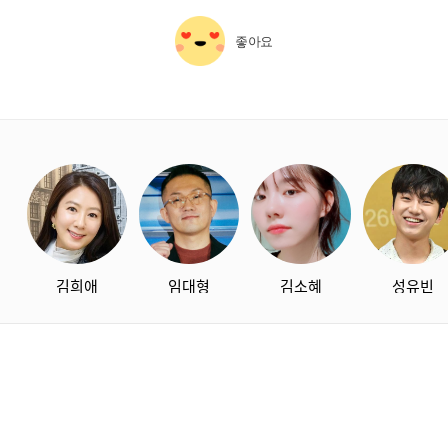
좋아요
starbox
김희애
임대형
김소혜
성유빈