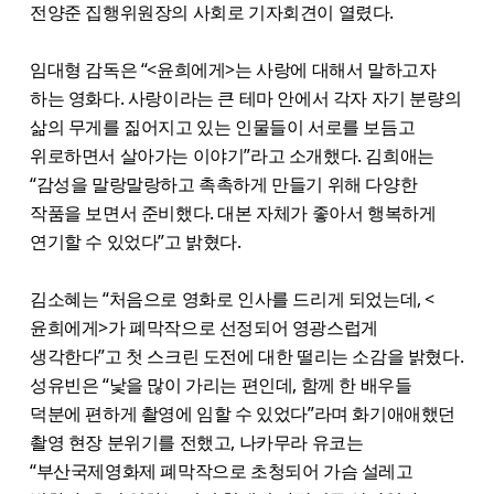
전양준 집행위원장의 사회로 기자회견이 열렸다.
임대형 감독은 “<윤희에게>는 사랑에 대해서 말하고자
하는 영화다. 사랑이라는 큰 테마 안에서 각자 자기 분량의
삶의 무게를 짊어지고 있는 인물들이 서로를 보듬고
위로하면서 살아가는 이야기”라고 소개했다. 김희애는
“감성을 말랑말랑하고 촉촉하게 만들기 위해 다양한
작품을 보면서 준비했다. 대본 자체가 좋아서 행복하게
연기할 수 있었다”고 밝혔다.
김소혜는 “처음으로 영화로 인사를 드리게 되었는데, <
윤희에게>가 폐막작으로 선정되어 영광스럽게
생각한다”고 첫 스크린 도전에 대한 떨리는 소감을 밝혔다.
성유빈은 “낯을 많이 가리는 편인데, 함께 한 배우들
덕분에 편하게 촬영에 임할 수 있었다”라며 화기애애했던
촬영 현장 분위기를 전했고, 나카무라 유코는
“부산국제영화제 폐막작으로 초청되어 가슴 설레고