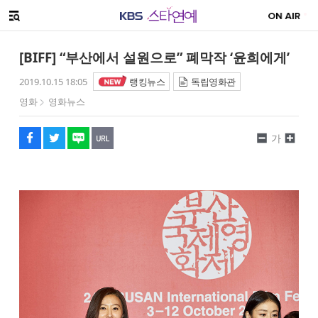
SNS 공유하기
해시태그
메뉴 열기
페이스북
트위터
네이버
URL복사
글씨 작게보기
글씨 크게보기
[BIFF] “부산에서 설원으로” 폐막작 ‘윤희에게’
2019.10.15 18:05
랭킹뉴스
독립영화관
영화
영화뉴스
가