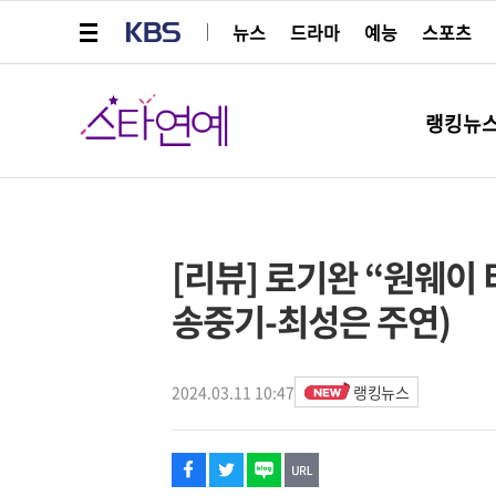
메뉴 열기
KBS
뉴스
드라마
예능
스포츠
스타연예
랭킹뉴
페이스북
트위터
네이버
URL복사
글씨 작게보기
글씨 크게보기
해시태그
[리뷰] 로기완 “원웨이 
송중기-최성은 주연)
2024.03.11 10:47
랭킹뉴스