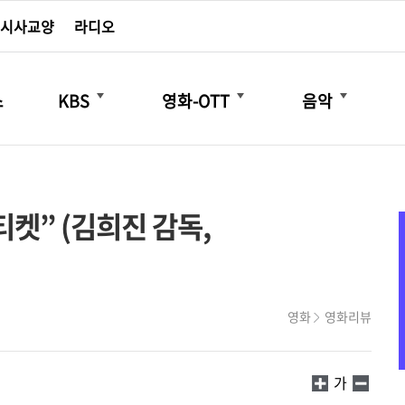
시사교양
라디오
더보기
더보기
더보기
스
KBS
영화-OTT
음악
티켓” (김희진 감독,
영화
영화리뷰
가