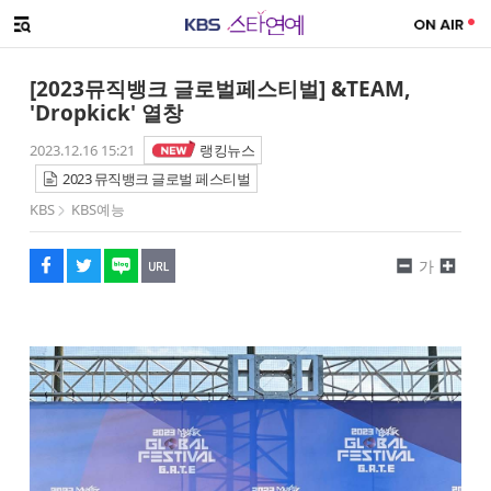
SNS 공유하기
메뉴 열기
페이스북
트위터
네이버
URL복사
글씨 작게보기
글씨 크게보기
[2023뮤직뱅크 글로벌페스티벌] &TEAM,
'Dropkick' 열창
2023.12.16 15:21
랭킹뉴스
2023 뮤직뱅크 글로벌 페스티벌
KBS
KBS예능
가