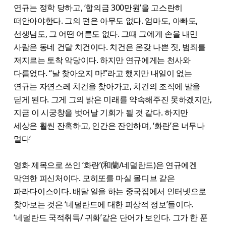
연규는 정학 당하고, ‘합의금 300만원’을 고스란히
떠안아야한다. 그의 편은 아무도 없다. 엄마도, 아빠도,
선생님도, 그 어떤 어른도 없다. 그때 그에게 손을 내민
사람은 동네 건달 치건이다. 치건은 온갖 나쁜 짓, 범죄를
저지르는 토착 악당이다. 하지만 연규에게는 천사와
다름없다. “날 찾아오지 마!”라고 했지만 내일이 없는
연규는 자연스레 치건을 찾아가고, 치건의 조직에 발을
딛게 된다. 그게 그의 밝은 미래를 약속해주진 못하겠지만,
지금 이 시궁창을 벗어날 기회가 될 것 같다. 하지만
세상은 훨씬 잔혹하고, 인간은 잔인하며, ‘화란’은 너무나
멀다‘
영화 제목으로 쓰인 ‘화란’(和蘭/네덜란드)은 연규에겐
막연한 피신처이다. 모히또를 마실 몰디브 같은
파라다이스이다. 배달 일을 하는 중국집에서 인터넷으로
찾아보는 것은 ‘네덜란드에 대한 피상적 정보’들이다.
‘네덜란드 국적취득/ 귀화’같은 단어가 보인다. 그가 한 푼