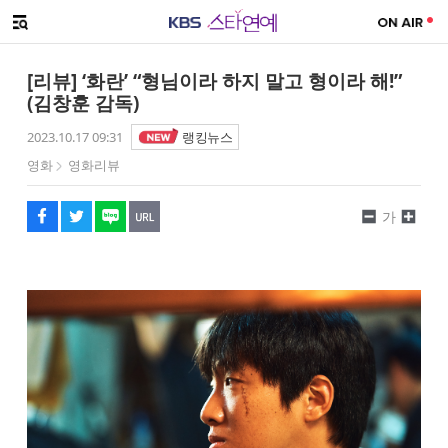
SNS 공유하기
해시태그
메뉴 열기
페이스북
트위터
네이버
URL복사
글씨 작게보기
글씨 크게보기
[리뷰] ‘화란’ “형님이라 하지 말고 형이라 해!”
(김창훈 감독)
2023.10.17 09:31
랭킹뉴스
영화
영화리뷰
가