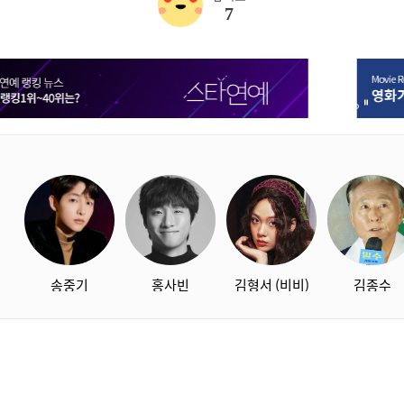
7
1번 배너 보기
2번 배너 보기
starbox
송중기
홍사빈
김형서 (비비)
김종수