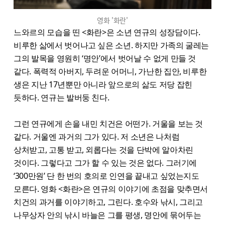
영화 '화란'
느와르의 모습을 띤 <화란>은 소년 연규의 성장담이다.
비루한 삶에서 벗어나고 싶은 소년. 하지만 가족의 굴레는
그의 발목을 영원히 ‘명안’에서 벗어날 수 없게 만들 것
같다. 폭력적 아버지, 두려운 어머니, 가난한 집안, 비루한
생은 지난 17년뿐만 아니라 앞으로의 삶도 저당 잡힌
듯하다. 연규는 발버둥 친다.
그런 연규에게 손을 내민 치건은 어떤가. 거울을 보는 것
같다. 거울엔 과거의 그가 있다. 저 소년은 나처럼
상처받고, 고통 받고, 외롭다는 것을 단박에 알아차린
것이다. 그렇다고 그가 할 수 있는 것은 없다. 그러기에
‘300만원’ 단 한 번의 호의로 인연을 끝내고 싶었는지도
모른다. 영화 <화란>은 연규의 이야기에 초점을 맞추면서
치건의 과거를 이야기하고, 그린다. 호수와 낚시, 그리고
나무상자 안의 낚시 바늘은 그를 평생, 명안에 묶어두는