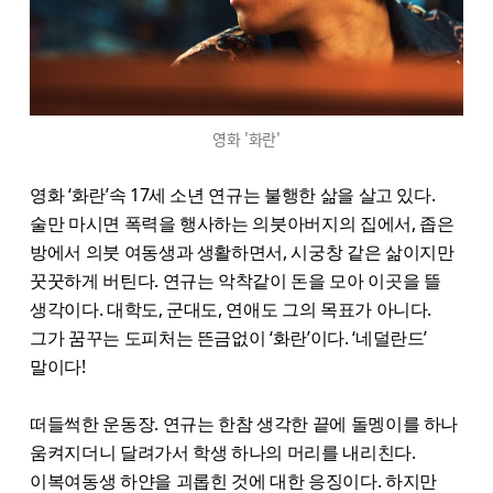
영화 '화란'
영화 ‘화란’속 17세 소년 연규는 불행한 삶을 살고 있다.
술만 마시면 폭력을 행사하는 의붓아버지의 집에서, 좁은
방에서 의붓 여동생과 생활하면서, 시궁창 같은 삶이지만
꿋꿋하게 버틴다. 연규는 악착같이 돈을 모아 이곳을 뜰
생각이다. 대학도, 군대도, 연애도 그의 목표가 아니다.
그가 꿈꾸는 도피처는 뜬금없이 ‘화란’이다. ‘네덜란드’
말이다!
떠들썩한 운동장. 연규는 한참 생각한 끝에 돌멩이를 하나
움켜지더니 달려가서 학생 하나의 머리를 내리친다.
이복여동생 하얀을 괴롭힌 것에 대한 응징이다. 하지만