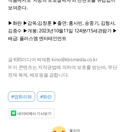
작품에서도 ‘지방의 토호실력자’의 진면모를 유감없이
보여준다.
▶화란 ▶감독:김창훈 ▶출연: 홍사빈, 송중기, 김형서,
김종수 ▶개봉: 2023년10월11일 124분/15세관람가 ▶
배급: 플러스엠 엔터테인먼트
글 KBS미디어 박재환 kino@kbsmedia.co.kr
※ 이 콘텐츠는 저작권법에 의하여 보호를 받는바, 무단
전재 복제, 배포등을 금합니다.
#영화리뷰
#화란
네이버에서 기사보기
좋아요