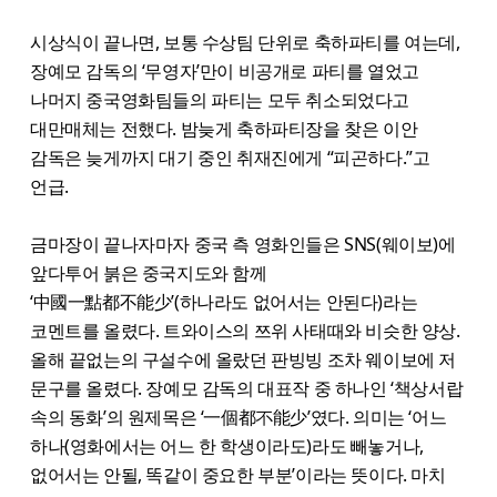
시상식이 끝나면, 보통 수상팀 단위로 축하파티를 여는데,
장예모 감독의 ‘무영자’만이 비공개로 파티를 열었고
나머지 중국영화팀들의 파티는 모두 취소되었다고
대만매체는 전했다. 밤늦게 축하파티장을 찾은 이안
감독은 늦게까지 대기 중인 취재진에게 “피곤하다.”고
언급.
금마장이 끝나자마자 중국 측 영화인들은 SNS(웨이보)에
앞다투어 붉은 중국지도와 함께
‘中國一點都不能少’(하나라도 없어서는 안된다)라는
코멘트를 올렸다. 트와이스의 쯔위 사태때와 비슷한 양상.
올해 끝없는의 구설수에 올랐던 판빙빙 조차 웨이보에 저
문구를 올렸다. 장예모 감독의 대표작 중 하나인 ‘책상서랍
속의 동화’의 원제목은 ‘一個都不能少’였다. 의미는 ‘어느
하나(영화에서는 어느 한 학생이라도)라도 빼놓거나,
없어서는 안될, 똑같이 중요한 부분’이라는 뜻이다. 마치