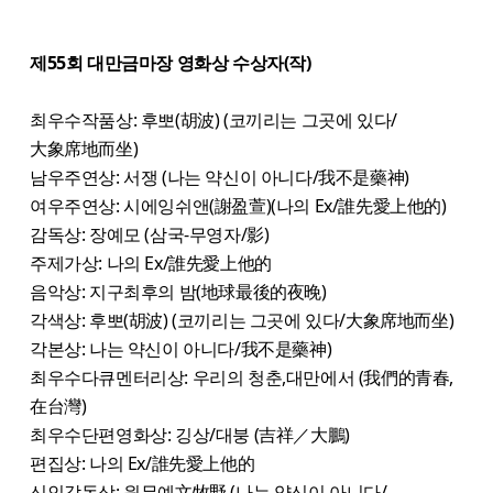
제55회 대만금마장 영화상 수상자(작)
최우수작품상: 후뽀(胡波) (코끼리는 그곳에 있다/
大象席地而坐)
남우주연상: 서쟁 (나는 약신이 아니다/我不是藥神)
여우주연상: 시에잉쉬앤(謝盈萱)(나의 Ex/誰先愛上他的)
감독상: 장예모 (삼국-무영자/影)
주제가상: 나의 Ex/誰先愛上他的
음악상: 지구최후의 밤(地球最後的夜晚)
각색상: 후뽀(胡波) (코끼리는 그곳에 있다/大象席地而坐)
각본상: 나는 약신이 아니다/我不是藥神)
최우수다큐멘터리상: 우리의 청춘,대만에서 (我們的青春,
在台灣)
최우수단편영화상: 깅상/대붕 (吉祥／大鵬)
편집상: 나의 Ex/誰先愛上他的
신인감독상: 원무예文牧野 (나는 약신이 아니다/