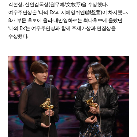
각본상, 신인감독상(원무예/文牧野)을 수상했다.
여우주연상은 ‘나의 Ex’의 시에잉쉬앤(謝盈萱)이 차지했다.
8개 부문 후보에 올라 대만영화로는 최다후보에 올랐던
‘나의 Ex’는 여우주연상과 함께 주제가상과 편집상을
수상했다.