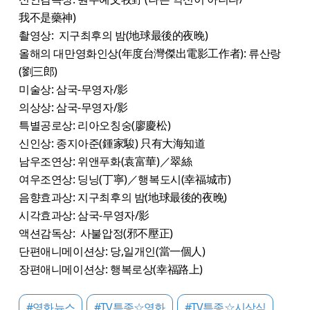
我不是藥神)
촬영상: 지구최후의 밤(地球最後的夜晚)
올해의 대만영화인상(年度台灣傑出電影工作者): 류산랑
(劉三郎)
미술상: 삼국-무영자/影
의상상: 삼국-무영자/影
특별공로상: 리아오칭숭(廖慶松)
신인상: 종지아준(鍾家駿) 只有大海知道
남우조연상: 위앤푸화(袁富華)／翠絲
여우조연상: 딩닝(丁寧)／행복도시(幸福城市)
음향효과상: 지구최후의 밤(地球最後的夜晚)
시각효과상: 삼국-무영자/影
액션감독상: 사불압정(邪不壓正)
단편애니메이션상: 당,일개인(當一個人)
장편애니메이션상: 행복로상(幸福路上)
#영화뉴스
#TV특종☆영화
#TV특종☆시상식