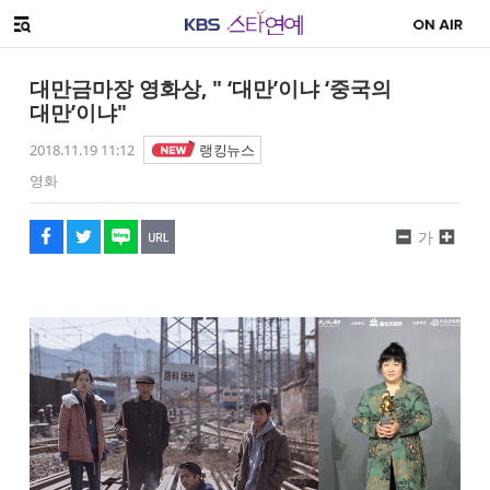
SNS 공유하기
해시태그
메뉴 열기
페이스북
트위터
네이버
URL복사
글씨 작게보기
글씨 크게보기
대만금마장 영화상, " ‘대만’이냐 ‘중국의
대만’이냐"
2018.11.19 11:12
랭킹뉴스
영화
가