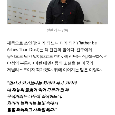
알란 라우 감독
제목으로 쓰인 ‘먼지가 되느니 재가 되리’(Rather be
Ashes Than Dust)는 잭 런던의 말이다. 친구에게
유언으로 남긴 말이라고도 한다. 잭 런던은 <강철군화>, <
야성의 부름>, <마틴 에덴> 등의 소설을 쓴 미국의
저널리스트이자 작가였다. 뒤에 이어지는 말은 이렇다.
“먼지가 되기보다는 차라리 재가 되리라
내 재능의 불꽃이 썩어 가루가 된 채
푸석거리는 나무에 질식하느니,
차라리 번쩍이는 불빛 속에서
훨훨 타버리고 사라질 테다.”