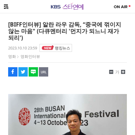
SNS 공유하기
해시태그
메뉴 열기
페이스북
트위터
네이버
URL복사
글씨 작게보기
글씨 크게보기
[BIFF인터뷰] 알란 라우 감독, “중국에 꺾이지
않는 마음" (다큐멘터리 '먼지가 되느니 재가
되리')
2023.10.10 23:59
랭킹뉴스
영화
영화인터뷰
가