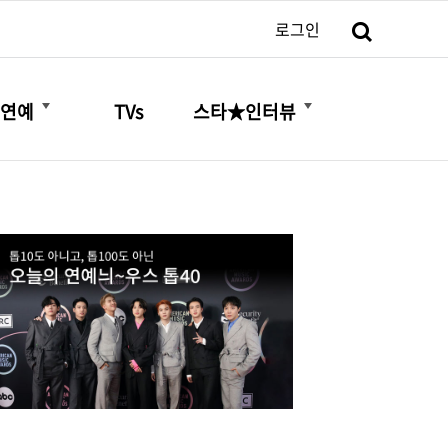
검색
로그인
더보기
더보기
연예
TVs
스타★인터뷰