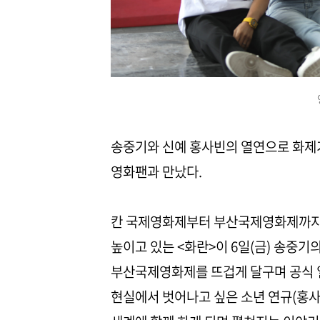
송중기와 신예 홍사빈의 열연으로 화제가
영화팬과 만났다.
칸 국제영화제부터 부산국제영화제까지 
높이고 있는 <화란>이 6일(금) 송중기의
부산국제영화제를 뜨겁게 달구며 공식 일
현실에서 벗어나고 싶은 소년 연규(홍사