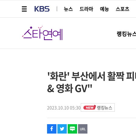
메뉴 열기
KBS
뉴스
드라마
예능
스포츠
스타연예
랭킹뉴
페이스북
트위터
네이버
URL복사
글씨 작게보기
글씨 크게보기
해시태그
스타박스
'화란' 부산에서 활짝 피
& 영화 GV"
2023.10.10 05:30
랭킹뉴스