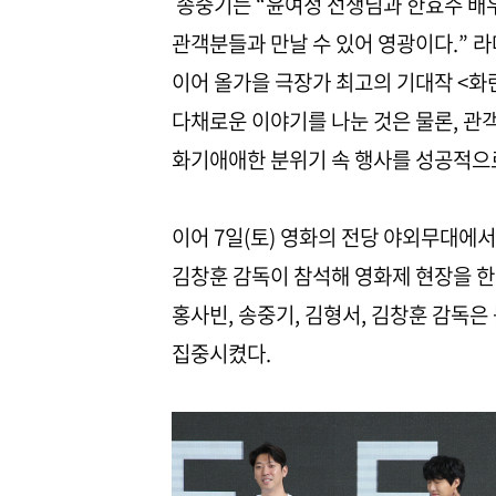
송중기는 “윤여정 선생님과 한효주 배우
관객분들과 만날 수 있어 영광이다.” 
이어 올가을 극장가 최고의 기대작 <화
다채로운 이야기를 나눈 것은 물론, 관
화기애애한 분위기 속 행사를 성공적으
이어 7일(토) 영화의 전당 야외무대에서
김창훈 감독이 참석해 영화제 현장을 한
홍사빈, 송중기, 김형서, 김창훈 감독
집중시켰다.