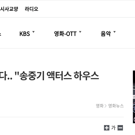
시사교양
라디오
더보기
더보기
더보기
스
KBS
영화-OTT
음악
다.. "송중기 액터스 하우스
영화
영화뉴스
가