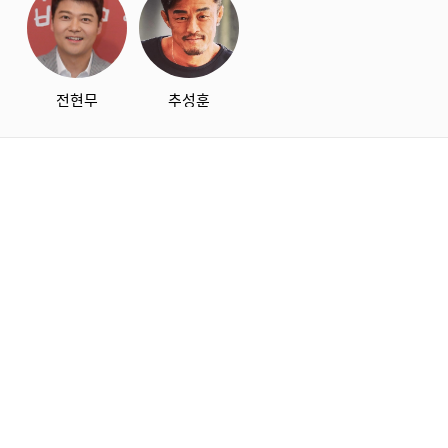
전현무
추성훈