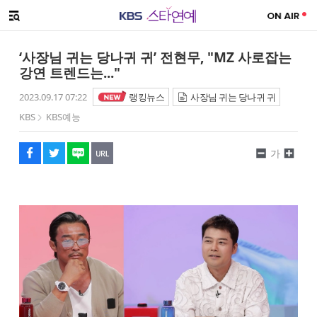
SNS 공유하기
메뉴 열기
페이스북
트위터
네이버
URL복사
글씨 작게보기
글씨 크게보기
‘사장님 귀는 당나귀 귀’ 전현무, "MZ 사로잡는
강연 트렌드는..."
2023.09.17 07:22
랭킹뉴스
사장님 귀는 당나귀 귀
KBS
KBS예능
가