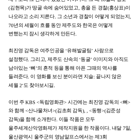
김현목
가 땅굴 속에 숨어있었고
총을 든 경찰
홍상표
이
(
)
,
(
)
나오라고 소리 지른다
그 소년과 경찰이 어떻게 되었는지
.
,
년의 세월이 흐를 동안 제주도와 한국은 어떻게
70
변했는지 잠시 생각하게 만든다
.
최진영 감독은 여주인공을
유해발굴팀
사람으로
‘
’
설정했다
그리고
제주도 산속의
동굴
이미지와 아직도
.
,
‘
’
남아있는
뼈
의 흔적 등을 통해 아픈 그때의 역사를
‘
’
들려준다
이 영화를 보신 분이라면 지슬
끝나지 않은
.
:
세월
도 찾아보시길
2‘
.
이번 주
독립영화관
시간에는 최진영 감독의
뼈
KBS <
>
<
>
와 함께
산나물처녀
김초희 감독
동행
김준성
<
>(
), , <
>(
감독
을 함께 소개한다
이들 작품은 모두
)
.
울주세계산악영화제가 제작지원을 한 작품이다
내달
일
.
7
,
울산광역시 울주군의 영남알프스에서는 제
회
3