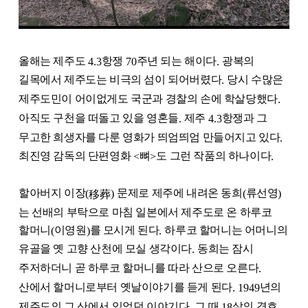
올해는 제주도
항쟁
주년 되는 해이다
광복의
4.3
70
.
길목에서 제주도는 비극의 섬이 되어버렸다
당시 수많은
.
제주도민이 어이없게도 국군과 경찰의 손에 학살당했다
.
아직도 구천을 떠돌고 있을 영혼들
제주
항쟁과 그
.
4.3
무고한 희생자를 다룬 영화가 띄엄띄엄 만들어지고 있다
.
최진영 감독의 단편영화
뼈
도 그런 작품의 하나이다
<
>
.
할아버지 이장
문제로 제주에 내려온 동희
류선영
移葬
(
)
(
)
는 선배의 부탁으로 마침 일본에서 제주도로 온 하루코
할머니
이영원
를 모시게 된다
하루코 할머니는 어머니의
(
)
.
유골을 옛 고향 산천에 모실 생각이다
동희는 잠시
.
주저하더니 곧 하루코 할머니를 따라 산으로 오른다
.
산에서 할머니로부터 옛날이야기를 듣게 된다
년의
. 1949
제주도의 그 산에서 있었던 이야기다
그 때
살의 경호
.
18