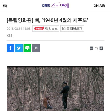
SNS 공유하기
해시태그
메뉴 열기
페이스북
트위터
네이버
URL복사
글씨 작게보기
글씨 크게보기
[독립영화관] 뼈, ‘1949년 4월의 제주도’
2018.08.14 11:08
랭킹뉴스
독립영화관
KBS
가