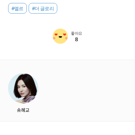
#엘르
#더 글로리
좋아요
8
starbox
송혜교