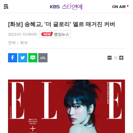
SNS 공유하기
해시태그
메뉴 열기
페이스북
트위터
네이버
URL복사
글씨 작게보기
글씨 크게보기
[화보] 송혜교, '더 글로리' 엘르 매거진 커버
2023.01.10 09:09
랭킹뉴스
연예
화보
가