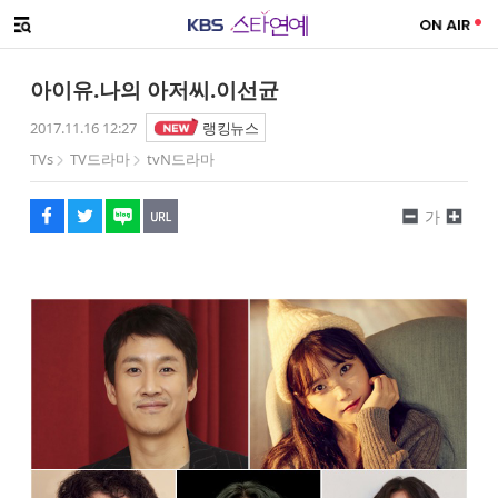
SNS 공유하기
메뉴 열기
페이스북
트위터
네이버
URL복사
글씨 작게보기
글씨 크게보기
아이유.나의 아저씨.이선균
2017.11.16 12:27
랭킹뉴스
TVs
TV드라마
tvN드라마
가