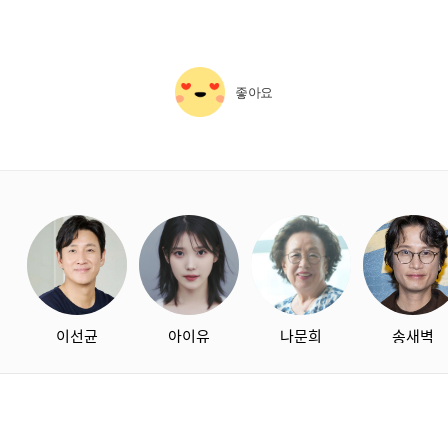
좋아요
starbox
이선균
아이유
나문희
송새벽