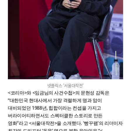
넷플릭스 '서울대작전'
<코리아>와 <임금님의 사건수첩>의 문현성 감독은
“대한민국 현대사에서 가장 격렬하게 명과 암이
대비되었던 1988년, 힙합이라는 컨셉을 가지고
버라이어티하면서도 스펙터클한 스토리로 만든
영화”라고 <서울대작전>을 소개했다. '빵꾸팸'의 리더이자
최강의 드리프터 ‘동욱’ 역으로 분한 유아인은 “<