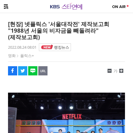
SNS 공유하기
해시태그
메뉴 열기
페이스북
트위터
네이버
URL복사
글씨 작게보기
글씨 크게보기
[현장] 넷플릭스 '서울대작전' 제작보고회
"1988년 서울의 비자금을 빼돌려라"
(제작보고회)
2022.08.24 08:01
랭킹뉴스
영화
플릭스+
가