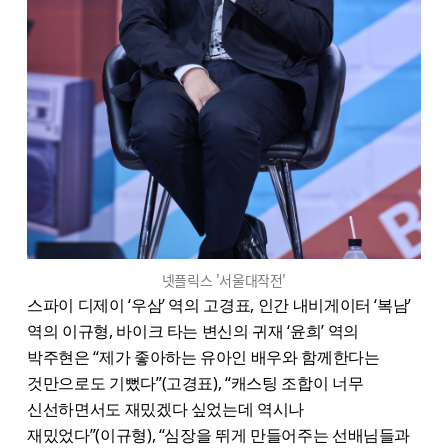
넷플릭스 '서울대작전'
스파이 디제이 ‘우삼’ 역의 고경표, 인간 내비게이터 ‘복남’
역의 이규형, 바이크 타는 변신의 귀재 ‘윤희’ 역의
박주현은 “제가 좋아하는 유아인 배우와 함께한다는
것만으로도 기뻤다”(고경표), “캐스팅 조합이 너무
신선하면서도 재밌겠다 싶었는데 역시나
재밌었다”(이규형), “심장을 뛰게 만들어주는 선배님들과