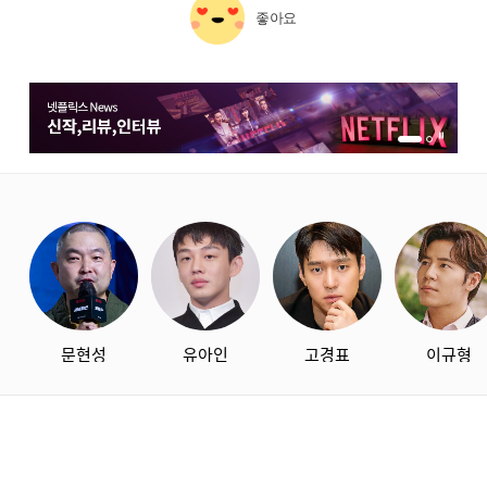
좋아요
1번 배너 보기
2번 배너 보기
starbox
문현성
유아인
고경표
이규형