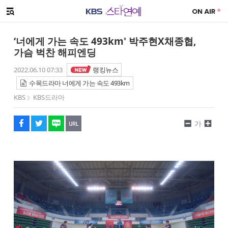
SNS 공유하기
메뉴 열기
페이스북
트위터
네이버
URL복사
글씨 작게보기
글씨 크게보기
‘너에게 가는 속도 493km' 박주현X채종협,
가슴 벅찬 해피엔딩
2022.06.10 07:33
랭킹뉴스
수목드라마 너에게 가는 속도 493km
KBS
KBS드라마
가