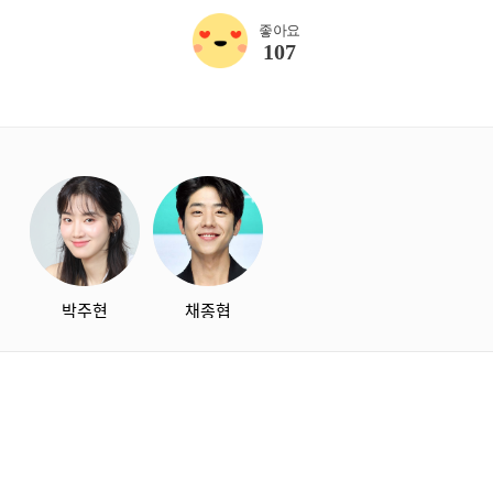
좋아요
107
starbox
박주현
채종협