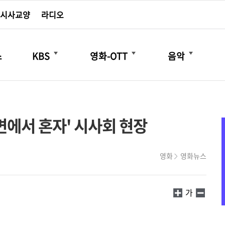
시사교양
라디오
더보기
더보기
더보기
스
KBS
영화-OTT
음악
변에서 혼자' 시사회 현장
영화
영화뉴스
가