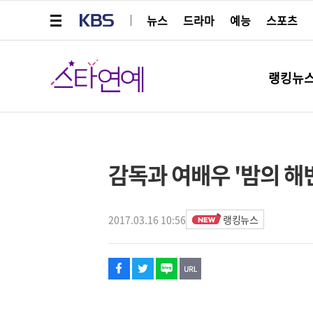
메뉴 열기
KBS
뉴스
드라마
예능
스포츠
스타연예
랭킹뉴
페이스북
트위터
네이버
URL복사
글씨 작게보기
글씨 크게보기
스타박스
감독과 여배우 '밤의 해
2017.03.16 10:56
랭킹뉴스