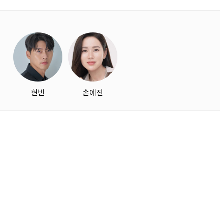
starbox
현빈
손예진