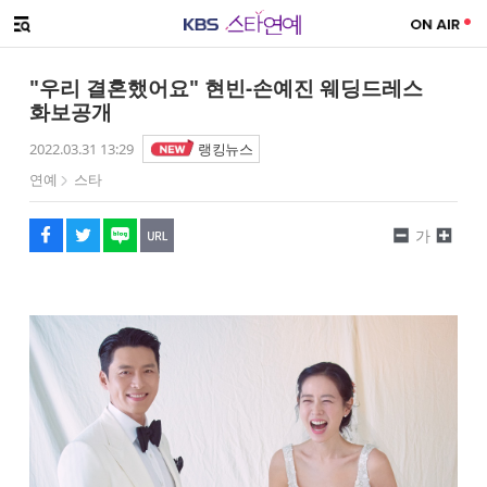
SNS 공유하기
메뉴 열기
페이스북
트위터
네이버
URL복사
글씨 작게보기
글씨 크게보기
"우리 결혼했어요" 현빈-손예진 웨딩드레스
화보공개
2022.03.31 13:29
랭킹뉴스
연예
스타
가