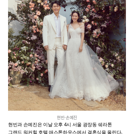
현빈-손예진
현빈과 손예진은 이날 오후 4시 서울 광장동 쉐라톤
그랜드 워커힐 호텔 애스톤하우스에서 결혼식을 올린다.