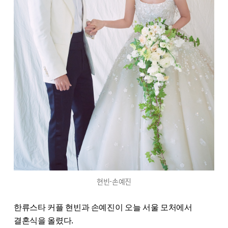
현빈-손예진
한류스타 커플 현빈과 손예진이 오늘 서울 모처에서
결혼식을 올렸다.