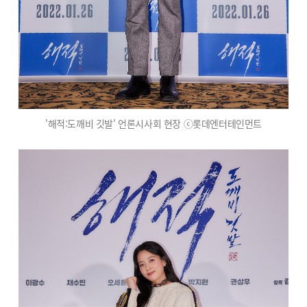
'해적:도깨비 깃발' 언론시사회 현장 ⓒ롯데엔터테인먼트