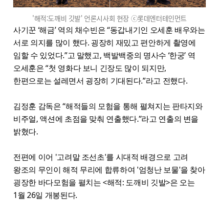
'해적:도깨비 깃발' 언론시사회 현장 ⓒ롯데엔터테인먼트
사기꾼 ‘해금’ 역의 채수빈은 “동갑내기인 오세훈 배우와는
서로 의지를 많이 했다. 굉장히 재밌고 편안하게 촬영에
임할 수 있었다.”고 말했고, 백발백중의 명사수 ‘한궁’ 역
오세훈은 “첫 영화다 보니 긴장도 많이 되지만,
한편으로는 설레면서 굉장히 기대된다.”라고 전했다.
김정훈 감독은 “해적들의 모험을 통해 펼쳐지는 판타지와
비주얼, 액션에 초점을 맞춰 연출했다.”라고 연출의 변을
밝혔다.
전편에 이어 '고려말 조선초'를 시대적 배경으로 고려
왕조의 무인이 해적 무리에 합류하여 '엄청난 보물'을 찾아
굉장한 바다모험을 펼치는 <해적: 도깨비 깃발>은 오는
1월 26일 개봉된다.