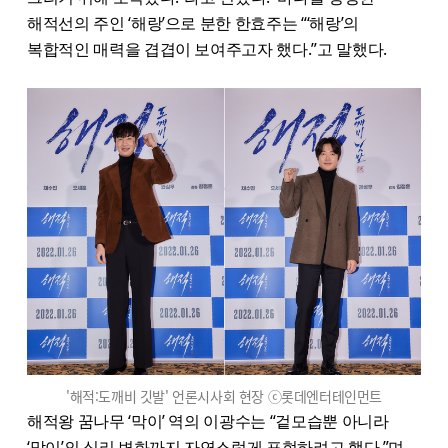
해적선의 주인 ‘해랑’으로 분한 한효주는 “‘해랑’의
복합적인 매력을 겹겹이 보여주고자 했다.”고 말했다.
'해적:도깨비 깃발' 언론시사회 현장 ⓒ롯데엔터테인먼트
해적왕 꿈나무 ‘막이’ 역의 이광수는 “겉모습뿐 아니라
‘막이’의 심리 변화까지 자연스럽게 표현하려고 했다.”며