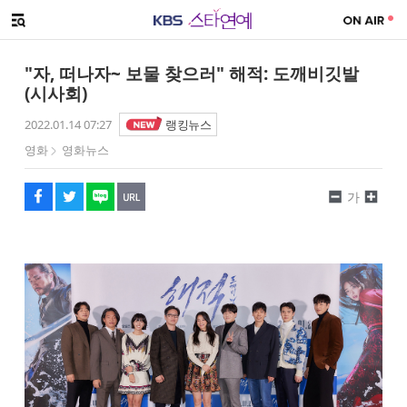
SNS 공유하기
메뉴 열기
페이스북
트위터
네이버
URL복사
글씨 작게보기
글씨 크게보기
"자, 떠나자~ 보물 찾으러" 해적: 도깨비깃발
(시사회)
2022.01.14 07:27
랭킹뉴스
영화
영화뉴스
가