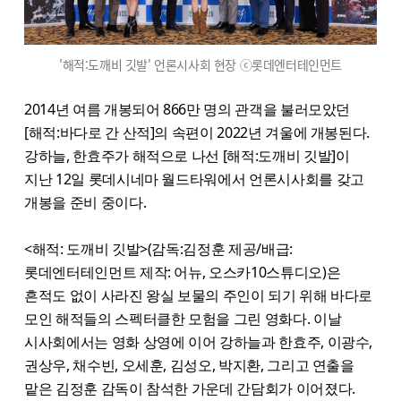
'해적:도깨비 깃발' 언론시사회 현장 ⓒ롯데엔터테인먼트
2014년 여름 개봉되어 866만 명의 관객을 불러모았던
[해적:바다로 간 산적]의 속편이 2022년 겨울에 개봉된다.
강하늘, 한효주가 해적으로 나선 [해적:도깨비 깃발]이
지난 12일 롯데시네마 월드타워에서 언론시사회를 갖고
개봉을 준비 중이다.
<해적: 도깨비 깃발>(감독:김정훈 제공/배급:
롯데엔터테인먼트 제작: 어뉴, 오스카10스튜디오)은
흔적도 없이 사라진 왕실 보물의 주인이 되기 위해 바다로
모인 해적들의 스펙터클한 모험을 그린 영화다. 이날
시사회에서는 영화 상영에 이어 강하늘과 한효주, 이광수,
권상우, 채수빈, 오세훈, 김성오, 박지환, 그리고 연출을
맡은 김정훈 감독이 참석한 가운데 간담회가 이어졌다.