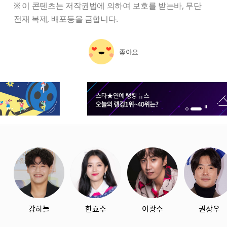
※ 이 콘텐츠는 저작권법에 의하여 보호를 받는바, 무단
전재 복제, 배포등을 금합니다.
좋아요
1번 배너 보기
2번 배너 보기
starbox
강하늘
한효주
이광수
권상우