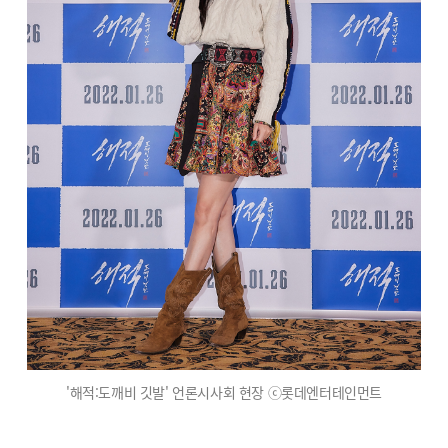
'해적:도깨비 깃발' 언론시사회 현장 ⓒ롯데엔터테인먼트