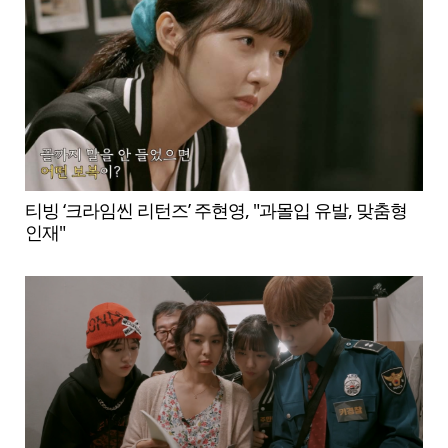
티빙 ‘크라임씬 리턴즈’ 주현영, "과몰입 유발, 맞춤형
인재"