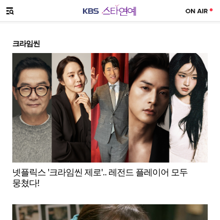
SNS 공유하기
메뉴 열기
크라임씬
넷플릭스 '크라임씬 제로'.. 레전드 플레이어 모두
뭉쳤다!