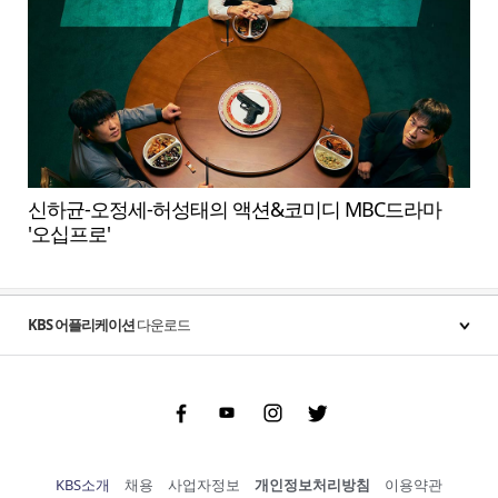
신하균-오정세-허성태의 액션&코미디 MBC드라마
'오십프로'
KBS 어플리케이션
다운로드
Facebook
Youtube
Instgram
Twitter
KBS소개
채용
사업자정보
개인정보처리방침
이용약관