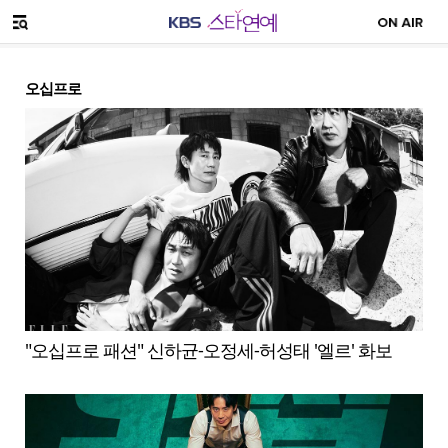
SNS 공유하기
메뉴 열기
오십프로
"오십프로 패션" 신하균-오정세-허성태 '엘르' 화보