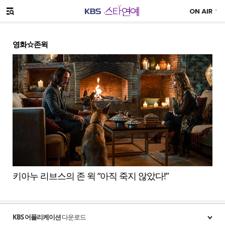
SNS 공유하기
메뉴 열기
영화☆존윅
키아누 리브스의 존 윅 “아직 죽지 않았다!”
KBS 어플리케이션
다운로드