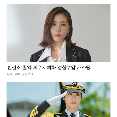
'빈센조' 활약 배우 서예화 '경찰수업' 캐스팅!
월화드라마 경찰수업