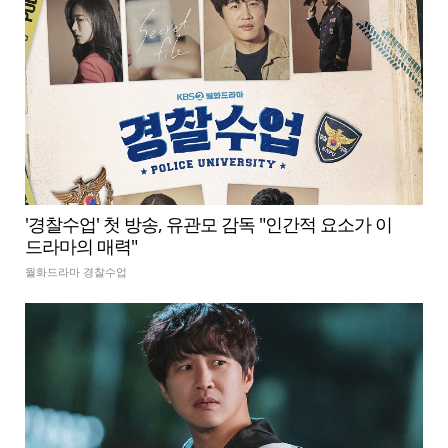
'경찰수업' 첫 방송, 유관모 감독 "인간적 요소가 이
드라마의 매력"
월화드라마 경찰수업