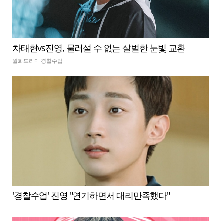
차태현vs진영, 물러설 수 없는 살벌한 눈빛 교환
월화드라마 경찰수업
'경찰수업' 진영 "연기하면서 대리만족했다"