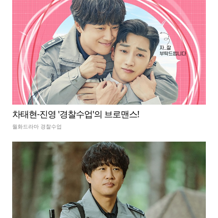
차태현-진영 '경찰수업'의 브로맨스!
월화드라마 경찰수업