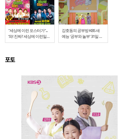
"세상에 이런 포스터가"...
강호동의 공부방 KBS 새
‘와! 진짜? 세상에 이런일이’
예능 '공부와 놀부' 31일 첫
시즌2
방송
포토