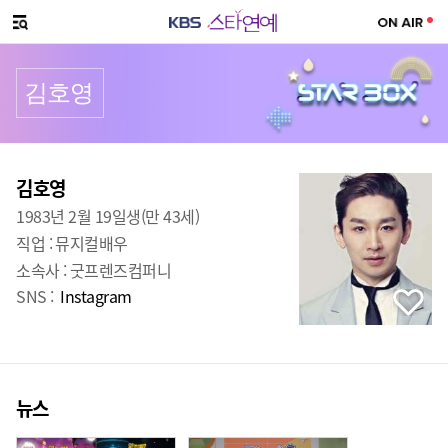
SNS 공유하기
메뉴 열기
김호영
프로필
출생
:
김호영
1983년 2월 19일생(만 43세)
직업 :
뮤지컬배우
소속사 :
굿프렌즈컴퍼니
SNS :
Instagram
뉴스