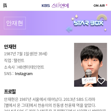
SNS 공유하기
메뉴 열기
안재현
프로필
출생
:
안재현
1987년 7월 1일생(만 39세)
직업 :
탤런트
소속사 :
HB엔터테인먼트
SNS :
Instagram
프로필
안재현은 1987년 서울에서 태어났다. 2013년 SBS 드라마
[별에서 온 그대]에서 천송이의 친동생 천윤재 역을 맡았다.