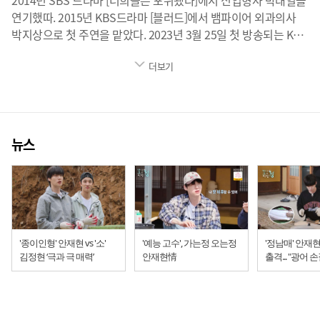
2014년 SBS 드라마 [너희들은 포위됐다]에서 신입형사 박태일을
연기했따. 2015년 KBS드라마 [블러드]에서 뱀파이어 외과의사
박지상으로 첫 주연을 맡았다. 2023년 3월 25일 첫 방송되는 KBS
2TV 주말드라마 [진짜가 나타났다!]에서 뛰어난 실력을 가진
더보기
산부인과 난임 클리닉 전문의이자 비혼주의자 공태경 역으로
안방극장에 돌아온다.
뉴스
'종이인형' 안재현 vs '소'
'예능 고수', 가는정 오는정
'정남매' 안재현
김정현 ‘극과 극 매력’
안재현情
출격... "광어
일당백 활약"