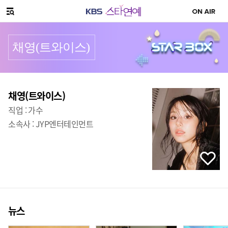
SNS 공유하기
메뉴 열기
채영(트와이스)
프로필
채영(트와이스)
직업 :
가수
소속사 :
JYP엔터테인먼트
뉴스