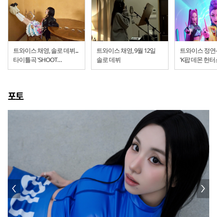
트와이스 채영, 솔로 데뷔...
트와이스 채영, 9월 12일
트와이스 정연-
타이틀곡 'SHOOT
솔로 데뷔
'K팝 데몬 헌터
(Firecracker)'
사운드트랙 참
포토