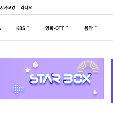
시사교양
라디오
더보기
더보기
더보기
스
KBS
영화-OTT
음악