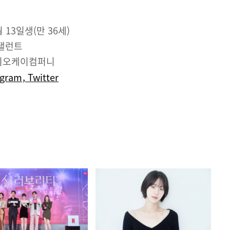
월 13일생(만 36세)
탤런트
이오케이컴퍼니
agram
Twitter