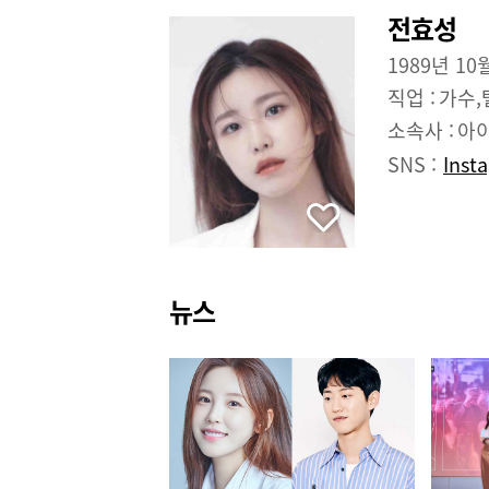
전효성
1989년 10
직업 :
가수,
소속사 :
아
SNS :
Inst
뉴스