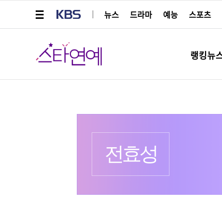
메뉴 열기
KBS
뉴스
드라마
예능
스포츠
스타연예
랭킹뉴
프로필
출생 :
전효성