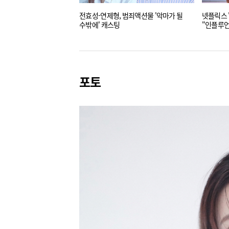
전효성-연제형, 범죄액션물 '악마가 될
넷플릭스 
수밖에' 캐스팅
"인플루언
포토