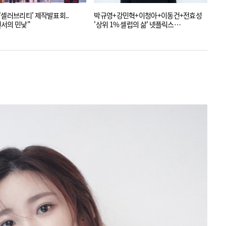
'셀러브리티' 제작발표회..
박규영+강민혁+이청아+이동건+전효성
서의 민낯"
'상위 1% 셀럽의 삶' 넷플릭스
'셀러브리티'