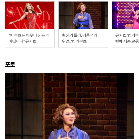
"이 부츠는 아무나 신는 게
확신의 롤라, 강홍석의
뮤지컬 '킹키부
아닙니다" 뮤지컬
위엄...'킹키부츠'
번째 시즌, 순항
'킹키부츠' 스페셜 포스터
포토