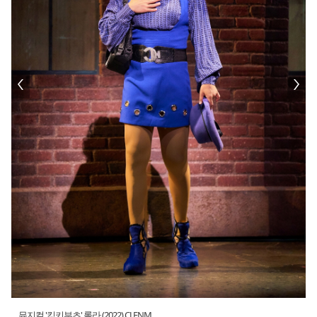
뮤지컬 '킹키부츠' 롤라 (2022) CJ ENM