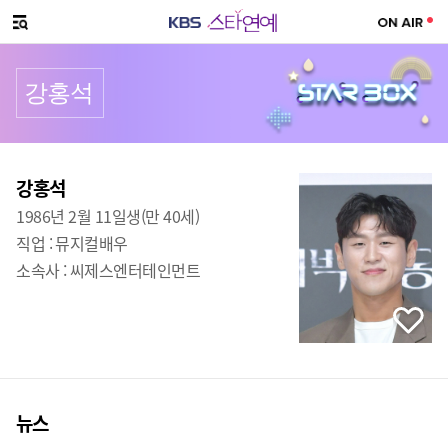
SNS 공유하기
메뉴 열기
강홍석
프로필
출생
:
강홍석
1986년 2월 11일생(만 40세)
직업 :
뮤지컬배우
소속사 :
씨제스엔터테인먼트
뉴스