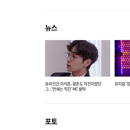
뉴스
유죄인간 이석훈, 결혼도 직진이었던
뮤지컬 '킹
그...'연애는 직진' MC 발탁
포토