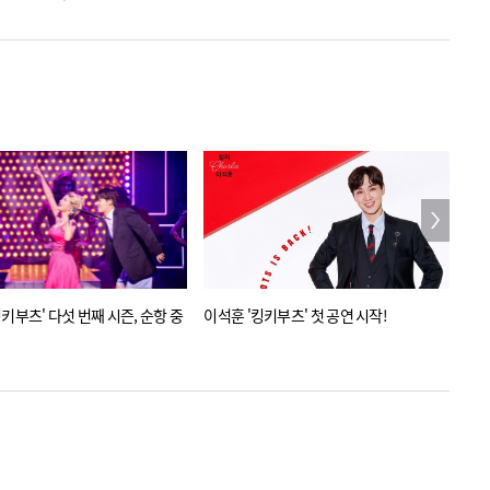
키부츠' 다섯 번째 시즌, 순항 중
이석훈 '킹키부츠' 첫 공연 시작!
섹시
주인