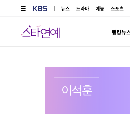
메뉴 열기
KBS
뉴스
드라마
예능
스포츠
스타연예
랭킹뉴
프로필
출생 :
더보기
이석훈