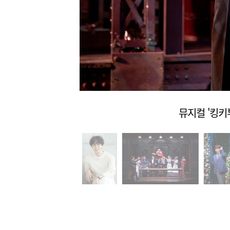
노트 제공
뮤지컬 '킹키부츠