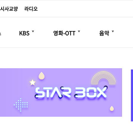
시사교양
라디오
더보기
더보기
더보기
스
KBS
영화-OTT
음악