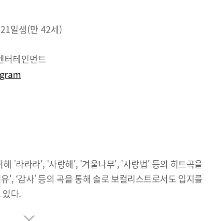
 21일생(만 42세)
9엔터테인먼트
agram
해 '라라라', '사랑해', '겨울나무', '사랑법' 등의 히트곡을
이유', ‘감사’ 등의 곡을 통해 솔로 보컬리스트로서도 입지를
 있다.