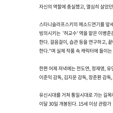
자신의 역할에 충실했고, 열심히 살았던
스타니슬라프스키의 메소드연기를 앞세워
빙의시키는 '허교수' 역을 맡은 이병준
한다. 걸음걸이, 습관 등을 연구하고, 
한다.“며 실제 작품 속 캐릭터에 들이
한편 어제 저녁에는 전도연, 정재영, 유
이준익 감독, 김지운 감독, 장준환 감독
유신시대를 거쳐 통일시대로 가는 길목에
이달 30일 개봉된다. 15세 이상 관람가