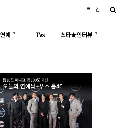
검색
로그인
더보기
더보기
연예
TVs
스타★인터뷰