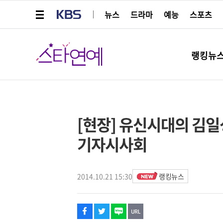
메뉴 열기
KBS
뉴스
드라마
예능
스포츠
스타연예
랭킹뉴
페이스북
트위터
네이버
URL복사
글씨 작게보기
글씨 크게보기
스타박스
[현장] 유신시대의 김일
기자시사회
2014.10.21 15:30
랭킹뉴스