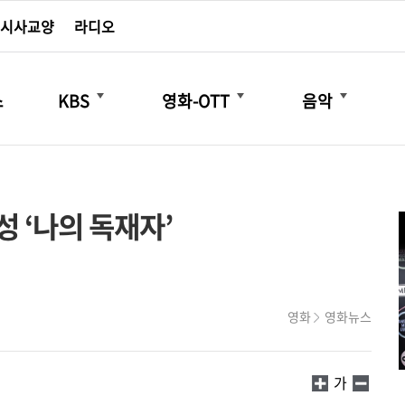
시사교양
라디오
더보기
더보기
더보기
스
KBS
영화-OTT
음악
성 ‘나의 독재자’
영화
영화뉴스
가