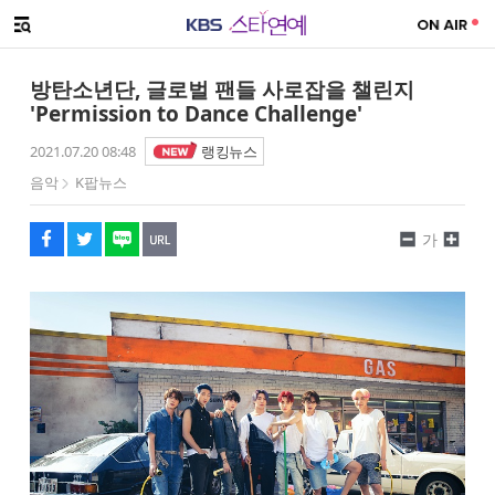
SNS 공유하기
해시태그
메뉴 열기
페이스북
트위터
네이버
URL복사
글씨 작게보기
글씨 크게보기
방탄소년단, 글로벌 팬들 사로잡을 챌린지
'Permission to Dance Challenge'
2021.07.20 08:48
랭킹뉴스
음악
K팝뉴스
가