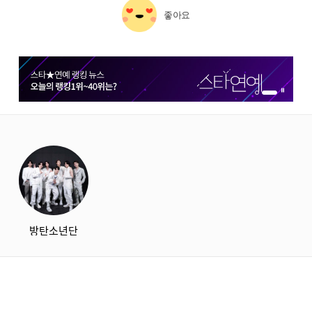
좋아요
1번 배너 보기
2번 배너 보기
starbox
방탄소년단