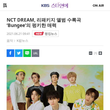
SNS 공유하기
해시태그
메뉴 열기
페이스북
트위터
네이버
URL복사
글씨 작게보기
글씨 크게보기
NCT DREAM, 리패키지 앨범 수록곡
‘Bungee’의 펑키한 매력
2021.06.21 09:41
랭킹뉴스
음악
K팝뉴스
가