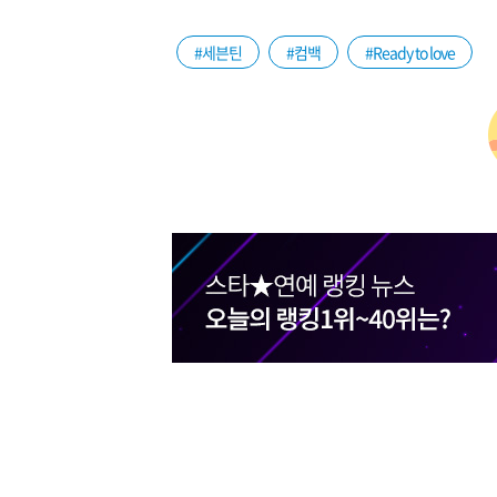
#세븐틴
#컴백
#Ready to love