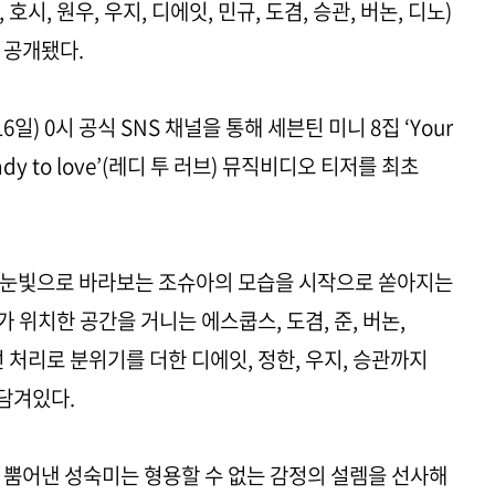
호시, 원우, 우지, 디에잇, 민규, 도겸, 승관, 버논, 디노)
가 공개됐다.
 0시 공식 SNS 채널을 통해 세븐틴 미니 8집 ‘Your
ady to love’(레디 투 러브) 뮤직비디오 티저를 최초
 눈빛으로 바라보는 조슈아의 모습을 시작으로 쏟아지는
가 위치한 공간을 거니는 에스쿱스, 도겸, 준, 버논,
 처리로 분위기를 더한 디에잇, 정한, 우지, 승관까지
담겨있다.
 뿜어낸 성숙미는 형용할 수 없는 감정의 설렘을 선사해