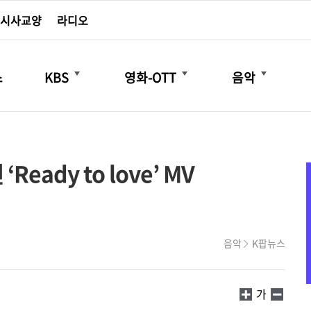
시사교양
라디오
더보기
더보기
더보기
스
KBS
영화-OTT
음악
eady to love’ MV
음악
K팝뉴스
가