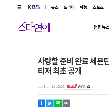
메뉴 열기
KBS
뉴스
드라마
예능
스포츠
스타연예
랭킹뉴
페이스북
트위터
네이버
URL복사
글씨 작게보기
글씨 크게보기
해시태그
사랑할 준비 완료 세븐틴 ‘R
티저 최초 공개
2021.06.16 10:01
랭킹뉴스