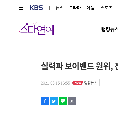
메뉴 열기
KBS
뉴스
드라마
예능
스포츠
스타연예
랭킹뉴
페이스북
트위터
네이버
URL복사
글씨 작게보기
글씨 크게보기
해시태그
실력파 보이밴드 원위, 
2021.06.15 16:55
랭킹뉴스