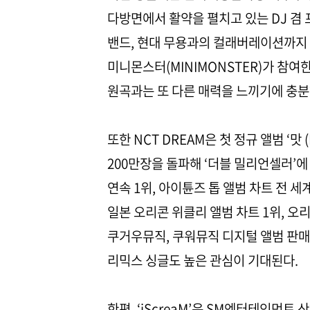
다방면에서 활약을 펼치고 있는 DJ 겸 프로
밴드, 현대 무용과의 컬래버레이션까지 
미니몬스터(MINIMONSTER)가 참여한 두
원곡과는 또 다른 매력을 느끼기에 충분
또한 NCT DREAM은 첫 정규 앨범 ‘맛 
200만장을 돌파해 ‘더블 밀리언셀러’에 
연속 1위, 아이튠즈 톱 앨범 차트 전 세계
일본 오리콘 위클리 앨범 차트 1위, 오리
쿠거우뮤직, 쿠워뮤직 디지털 앨범 판매 
리믹스 싱글도 높은 관심이 기대된다.
한편, ‘iScreaM’은 SM엔터테인먼트 