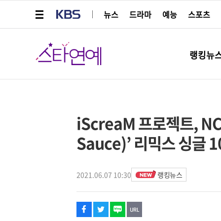
메뉴 열기
KBS
뉴스
드라마
예능
스포츠
스타연예
랭킹뉴
페이스북
트위터
네이버
URL복사
글씨 작게보기
글씨 크게보기
해시태그
iScreaM 프로젝트, NC
Sauce)’ 리믹스 싱글 
2021.06.07 10:30
랭킹뉴스