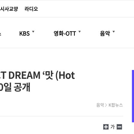
시사교양
라디오
더보기
더보기
더보기
스
KBS
영화-OTT
음악
T DREAM ‘맛 (Hot
10일 공개
음악
K팝뉴스
가