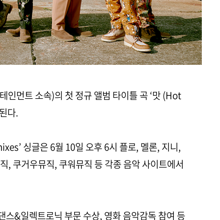
테인먼트 소속)의 첫 정규 앨범 타이틀 곡 ‘맛 (Hot
개된다.
 Remixes’ 싱글은 6월 10일 오후 6시 플로, 멜론, 지니,
뮤직, 쿠거우뮤직, 쿠워뮤직 등 각종 음악 사이트에서
댄스&일렉트로닉 부문 수상, 영화 음악감독 참여 등