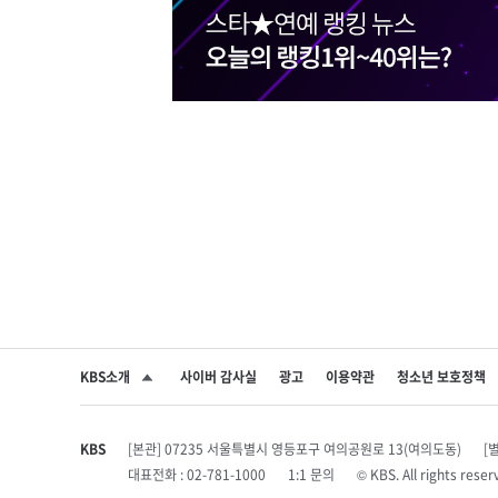
KBS소개
사이버 감사실
광고
이용약관
청소년 보호정책
SNS 공유하기
KBS
[본관] 07235 서울특별시 영등포구 여의공원로 13(여의도동)
[
대표전화 : 02-781-1000
1:1 문의
© KBS. All rights r