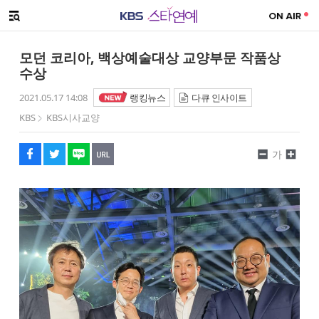
SNS 공유하기
해시태그
메뉴 열기
페이스북
트위터
네이버
URL복사
글씨 작게보기
글씨 크게보기
모던 코리아, 백상예술대상 교양부문 작품상
수상
2021.05.17 14:08
랭킹뉴스
다큐 인사이트
KBS
KBS시사교양
가