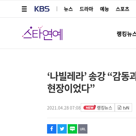
메뉴 열기
KBS
뉴스
드라마
예능
스포츠
스타연예
랭킹뉴
페이스북
트위터
네이버
URL복사
글씨 작게보기
글씨 크게보기
해시태그
‘나빌레라’ 송강 “감동과
현장이었다”
2021.04.28 07:08
랭킹뉴스
tvN