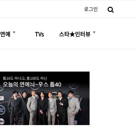
검색
로그인
더보기
더보기
연예
TVs
스타★인터뷰