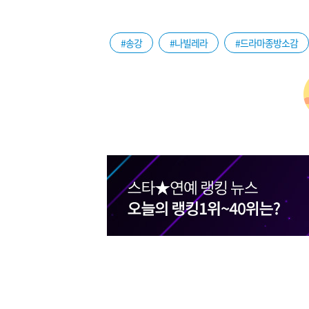
#송강
#나빌레라
#드라마종방소감