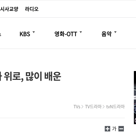
시사교양
라디오
더보기
더보기
더보기
스
KBS
영화-OTT
음악
 위로, 많이 배운
TVs
TV드라마
tvN드라마
가