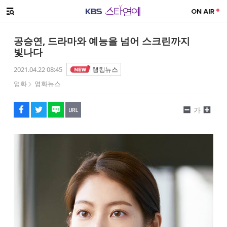
SNS 공유하기
해시태그
메뉴 열기
페이스북
트위터
네이버
URL복사
글씨 작게보기
글씨 크게보기
공승연, 드라마와 예능을 넘어 스크린까지
빛나다
2021.04.22 08:45
랭킹뉴스
영화
영화뉴스
가