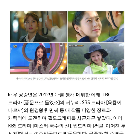
배우 공승연은 2012년 CF를 통해 데뷔한 이래 JTBC
드라마 [풍문으로 들었소]의 서누리, SBS 드라마 [육룡이
나르샤]의 원경왕후 민씨 등 매 작품 다양한 장르와
캐릭터에 도전하며 필모그래피를 차근차근 쌓았다. 이어
KBS 드라마 [마스터-국수의 신], 웹드라마 [써클: 이어진 두
세계]에서는 여주인공으로 발돋움했다. 공중파 첫 주연을