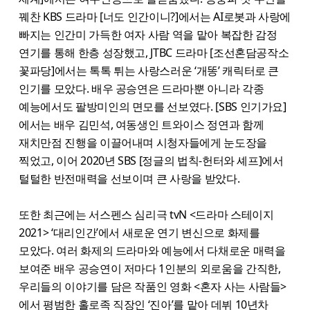
꿰찬 KBS 드라마 [너도 인간이니?]에서는 AI로봇과 사랑에
빠지는 인간미 가득한 여자 사람 역을 맡아 복잡한 감정
연기를 통해 한층 성장했고, JTBC 드라마 [조선혼담공작소
꽃파당]에서는 톡톡 튀는 사랑스러운 ‘개똥’ 캐릭터로 큰
인기를 모았다. 배우 공승연은 드라마뿐 아니라 각종
예능에서도 팔방미인의 면모를 선보였다. [SBS 인기가요]
에서는 배우 김민석, 여동생인 트와이스 정연과 함께
재치만점 진행을 이끌어내며 시청자들에게 눈도장을
찍었고, 이어 2020년 SBS [정글의 법칙-헌터와 셰프]에서
털털한 반전매력을 선보이며 큰 사랑을 받았다.
또한 최근에는 서스펜스 심리극 tvN <드라마 스테이지
2021> ‘대리인간’에서 새로운 연기 변신으로 화제를
모았다. 여러 화제의 드라마와 예능에서 다채로운 매력을
보여준 배우 공승연이 저마다 1인분의 외로움을 간직한,
우리들의 이야기를 담은 작품인 영화 <혼자 사는 사람들>
에서 평범한 홀로족 직장인 ‘진아’를 맡아 데뷔 10년차