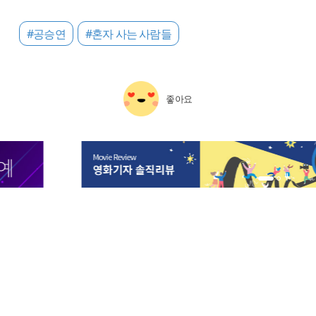
#공승연
#혼자 사는 사람들
좋아요
1번 배너 보기
2번 배너 보기