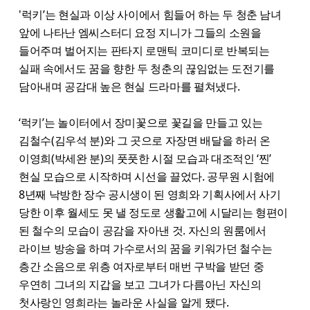
'럭키’는 현실과 이상 사이에서 힘들어 하는 두 청춘 남녀
앞에 나타난 엠씨스터디 요정 지니가 그들의 소원을
들어주며 벌어지는 판타지 로맨틱 코미디로 반복되는
실패 속에서도 꿈을 향한 두 청춘의 끊임없는 도전기를
담아내며 공감대 높은 현실 드라마를 펼쳐냈다.
‘럭키’는 놀이터에서 장미꽃으로 꽃길을 만들고 있는
김철수(김우석 분)와 그 곳으로 자장면 배달을 하러 온
이영희(박세완 분)의 풋풋한 시절 모습과 대조적인 ‘찐’
현실 모습으로 시작하며 시선을 끌었다. 공무원 시험에
8년째 낙방한 장수 공시생이 된 영희와 기획사에서 사기
당한 이후 월세도 못 낼 정도로 생활고에 시달리는 형편이
된 철수의 모습이 공감을 자아낸 것. 자신의 원룸에서
라이브 방송을 하며 가수로서의 꿈을 키워가던 철수는
층간 소음으로 위층 여자로부터 매번 구박을 받던 중
우연히 그녀의 지갑을 보고 그녀가 다름아닌 자신의
첫사랑인 영희라는 놀라운 사실을 알게 됐다.