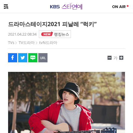
SNS 공유하기
해시태그
메뉴 열기
페이스북
트위터
네이버
URL복사
글씨 작게보기
글씨 크게보기
드라마스테이지2021 피날레 “럭키”
2021.04.22 08:34
랭킹뉴스
TVs
TV드라마
tvN드라마
가