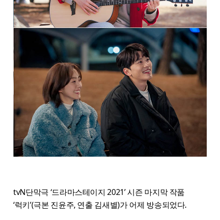
tvN단막극 ‘드라마스테이지 2021’ 시즌 마지막 작품
‘럭키’(극본 진윤주, 연출 김새별)가 어제 방송되었다.