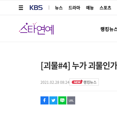
메뉴 열기
KBS
뉴스
드라마
예능
스포츠
스타연예
랭킹뉴
페이스북
트위터
네이버
URL복사
글씨 작게보기
글씨 크게보기
해시태그
[괴물#4] 누가 괴물인
2021.02.28 08:24
랭킹뉴스