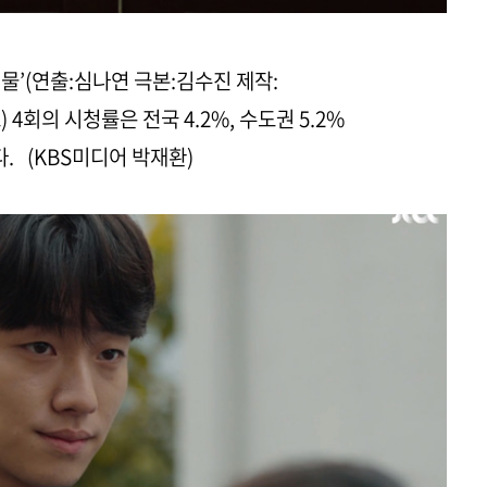
괴물’(연출:심나연 극본:김수진 제작:
회의 시청률은 전국 4.2%, 수도권 5.2%
. (KBS미디어 박재환)