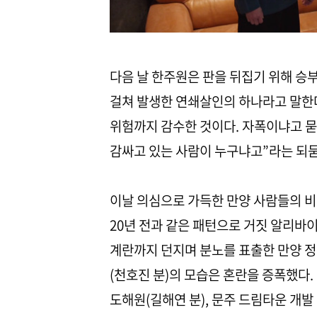
다음 날 한주원은 판을 뒤집기 위해 승
걸쳐 발생한 연쇄살인의 하나라고 말한
위험까지 감수한 것이다. 자폭이냐고 묻
감싸고 있는 사람이 누구냐고”라는 되묻
이날 의심으로 가득한 만양 사람들의 
20년 전과 같은 패턴으로 거짓 알리바
계란까지 던지며 분노를 표출한 만양 정
(천호진 분)의 모습은 혼란을 증폭했다
도해원(길해연 분), 문주 드림타운 개발