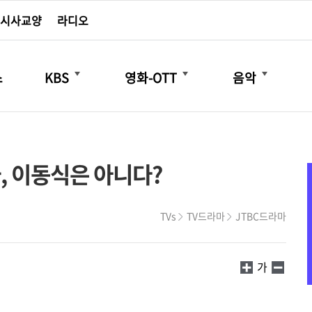
시사교양
라디오
더보기
더보기
더보기
스
KBS
영화-OTT
음악
가, 이동식은 아니다?
TVs
TV드라마
JTBC드라마
가