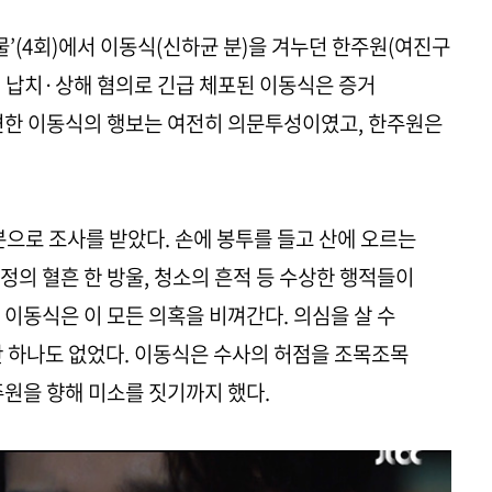
괴물’(4회)에서 이동식(신하균 분)을 겨누던 한주원(여진구
) 납치·상해 혐의로 긴급 체포된 이동식은 증거
견한 이동식의 행보는 여전히 의문투성이였고, 한주원은
으로 조사를 받았다. 손에 봉투를 들고 산에 오르는
정의 혈흔 한 방울, 청소의 흔적 등 수상한 행적들이
 이동식은 이 모든 의혹을 비껴간다. 의심을 살 수
단 하나도 없었다. 이동식은 수사의 허점을 조목조목
주원을 향해 미소를 짓기까지 했다.