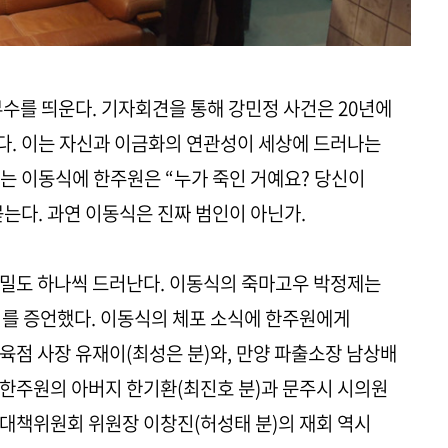
부수를 띄운다. 기자회견을 통해 강민정 사건은 20년에
다. 이는 자신과 이금화의 연관성이 세상에 드러나는
는 이동식에 한주원은 “누가 죽인 거예요? 당신이
는다. 과연 이동식은 진짜 범인이 아닌가.
비밀도 하나씩 드러난다. 이동식의 죽마고우 박정제는
이를 증언했다. 이동식의 체포 소식에 한주원에게
육점 사장 유재이(최성은 분)와, 만양 파출소장 남상배
. 한주원의 아버지 한기환(최진호 분)과 문주시 시의원
 대책위원회 위원장 이창진(허성태 분)의 재회 역시