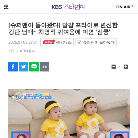
SNS 공유하기
메뉴 열기
페이스북
트위터
네이버
URL복사
글씨 작게보기
글씨 크게보기
[슈퍼맨이 돌아왔다] 달걀 프라이로 변신한
강단 남매~ 치명적 귀여움에 미연 '심쿵'
2026.07.08 23:51
랭킹뉴스
슈퍼맨이 돌아왔다
KBS
KBS예능
가