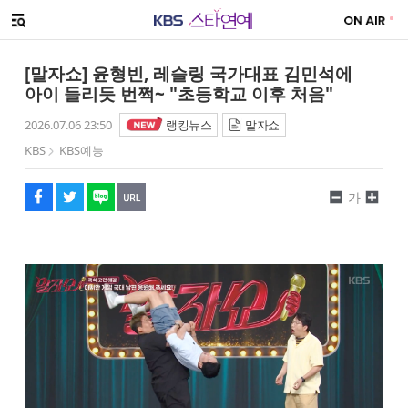
SNS 공유하기
메뉴 열기
페이스북
트위터
네이버
URL복사
글씨 작게보기
글씨 크게보기
[말자쇼] 윤형빈, 레슬링 국가대표 김민석에
아이 들리듯 번쩍~ "초등학교 이후 처음"
2026.07.06 23:50
랭킹뉴스
말자쇼
KBS
KBS예능
가