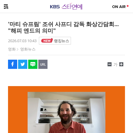
SNS 공유하기
메뉴 열기
페이스북
트위터
네이버
URL복사
글씨 작게보기
글씨 크게보기
'마티 슈프림' 조쉬 사프디 감독 화상간담회...
"해피 엔드의 의미"
2026.07.03 10:43
랭킹뉴스
영화
영화뉴스
가