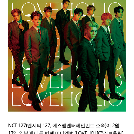
NCT 127(엔시티 127, 에스엠엔터테인먼트 소속)이 2월
17일 일본에서 두 번째 미니앨범 ‘LOVEHOLIC’(러브홀릭)