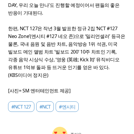
DAY, 우리 오늘 만나’도 진행할 예정이어서 팬들의 좋은
반응이 기대된다.
한편, NCT 127은 작년 3월 발표한 정규 2집 ‘NCT #127
Neo Zone’(엔시티 #127 네오 존)으로 ‘밀리언셀러’ 등극은
물론, 국내 음원 및 음반 차트, 음악방송 1위 석권, 미국
빌보드 메인 앨범 차트 ‘빌보드 200’ 10주 차트인 기록,
각종 음악 시상식 수상, ‘영웅 (英雄; Kick It)’ 뮤직비디오
유튜브 1억뷰 돌파 등 뜨거운 인기를 얻은 바 있다.
(KBS미디어 정지은)
[사진= SM 엔터테인먼트 제공]
#NCT 127
#NCT
#엔시티