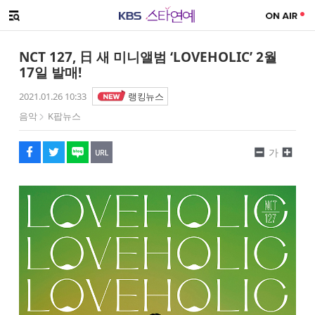
SNS 공유하기
해시태그
메뉴 열기
페이스북
트위터
네이버
URL복사
글씨 작게보기
글씨 크게보기
NCT 127, 日 새 미니앨범 ‘LOVEHOLIC’ 2월
17일 발매!
2021.01.26 10:33
랭킹뉴스
음악
K팝뉴스
가