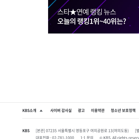
KBS소개
사이버 감사실
광고
이용약관
청소년 보호정책
SNS 공유하기
KBS
[본관] 07235 서울특별시 영등포구 여의공원로 13(여의도동)
[
대표전화 : 02-781-1000
1:1 문의
© KBS. All rights r