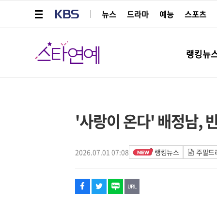
메뉴 열기
KBS
뉴스
드라마
예능
스포츠
스타연예
랭킹뉴
페이스북
트위터
네이버
URL복사
글씨 작게보기
글씨 크게보기
'사랑이 온다' 배정남,
2026.07.01 07:08
랭킹뉴스
주말드