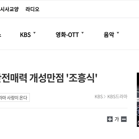
시사교양
라디오
더보기
더보기
더보기
스
KBS
영화-OTT
음악
 반전매력 개성만점 '조흥식'
KBS
KBS드라마
라마 사랑이 온다
가