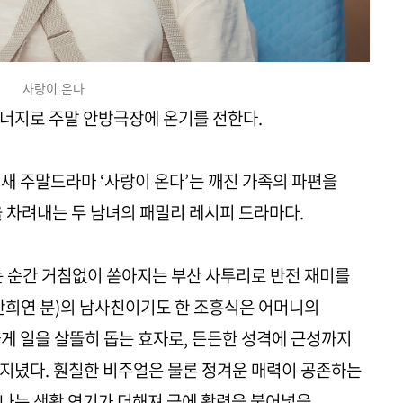
사랑이 온다
너지로 주말 안방극장에 온기를 전한다.
TV 새 주말드라마 ‘사랑이 온다’는 깨진 가족의 파편을
을 차려내는 두 남녀의 패밀리 레시피 드라마다.
는 순간 거침없이 쏟아지는 부산 사투리로 반전 재미를
안희연 분)의 남사친이기도 한 조흥식은 어머니의
게 일을 살뜰히 돕는 효자로, 든든한 성격에 근성까지
지녔다. 훤칠한 비주얼은 물론 정겨운 매력이 공존하는
나는 생활 연기가 더해져 극에 활력을 불어넣을