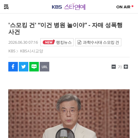
SNS 공유하기
메뉴 열기
페이스북
트위터
네이버
URL복사
글씨 작게보기
글씨 크게보기
'스모킹 건' “이건 병원 놀이야” - 자매 성폭행
사건
2026.06.30 07:16
랭킹뉴스
과학수사대 스모킹 건
KBS
KBS시사교양
가