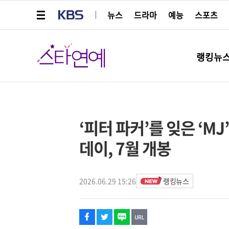
메뉴 열기
KBS
뉴스
드라마
예능
스포츠
스타연예
랭킹뉴
페이스북
트위터
네이버
URL복사
글씨 작게보기
글씨 크게보기
‘피터 파커’를 잊은 ‘MJ
데이, 7월 개봉
2026.06.29 15:26
랭킹뉴스