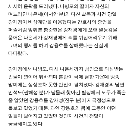
서서히 윤곽을 드러냈다. 나병모의 딸이자 자신의
며느리인 나은세(이서안 분)의 다친 발목과 사건 당일
강재경이 비상계단을 이용했다는 간호사의 증언을
퍼즐처럼 맞춰본 황준현은 강재경에게 오랜 열등감을
품어온 나은세가 강재경에게 죄를 뒤집어씌우기 위해
그녀의 행세를 하며 강용호를 살해했다는 진실에
다다랐다.
강재경에서 나병모, 다시 나은세까지 범인으로 의심받는
인물이 연이어 뒤바뀌며 혼란이 극에 달한 가운데 방송
말미에는 상상조차 못한 반전이 펼쳐졌다. 강재경의 남편
민석도(권해성 분)가 남몰래 찾아간 별장에서 모두가 죽은
줄 알았던 강용호를 강재성(진구 분)이 지극정성으로
돌보고 있었기 때문. 과연 강용호의 몸에 그동안 어떤
일들이 벌어지고 있었던 것인지 사건의 전말이
궁금해지고 있다.