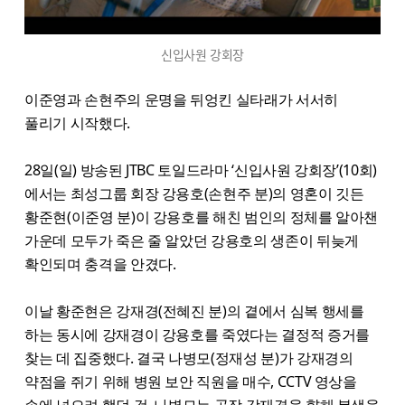
신입사원 강회장
이준영과 손현주의 운명을 뒤엉킨 실타래가 서서히
풀리기 시작했다.
28일(일) 방송된 JTBC 토일드라마 ‘신입사원 강회장’(10회)
에서는 최성그룹 회장 강용호(손현주 분)의 영혼이 깃든
황준현(이준영 분)이 강용호를 해친 범인의 정체를 알아챈
가운데 모두가 죽은 줄 알았던 강용호의 생존이 뒤늦게
확인되며 충격을 안겼다.
이날 황준현은 강재경(전혜진 분)의 곁에서 심복 행세를
하는 동시에 강재경이 강용호를 죽였다는 결정적 증거를
찾는 데 집중했다. 결국 나병모(정재성 분)가 강재경의
약점을 쥐기 위해 병원 보안 직원을 매수, CCTV 영상을
손에 넣으려 했던 것. 나병모는 곧장 강재경을 향해 본색을