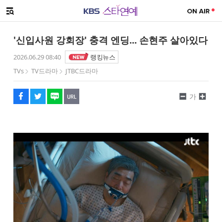
SNS 공유하기
해시태그
메뉴 열기
페이스북
트위터
네이버
URL복사
글씨 작게보기
글씨 크게보기
'신입사원 강회장' 충격 엔딩... 손현주 살아있다
2026.06.29 08:40
랭킹뉴스
TVs
TV드라마
JTBC드라마
가