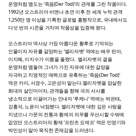
운명처럼 맴도는 ‘죽음(Der Tod)’의 관계를 그린 작품이다.
1992년 오스트리아 비엔나 초연 이후 전 세계 누적 관객
1,250만 명 이상을 기록한 글로벌 흥행작으로, 국내에서도
다섯 번의 시즌을 거치며 작품성을 입증해 왔다.
오스트리아 역사상 가장 아름다운 황후로 기억되는
인물이자 자유를 갈망하는 ‘엘리자벳’ 역에는 배우 린아,
이지혜, 이지수가 이름을 올렸다. 엘리자벳의 곁을
운명처럼 맴돌며 그녀가 가진 자유에 대한 갈망을
자극하고 치명적인 매력으로 유혹하는 ‘죽음(Der Tod)’
역은 카이, 서경수, 고은성이 맡는다.엘리자벳을 암살한
희대의 살인마이자, 관객들을 향해 극의 서사를
냉소적으로 이끌어가는 안내자 ‘루케니’ 역에는 박은태,
강홍석, 노윤이 낙점됐다. 엘리자벳에 대한 깊은 사랑을
지녔으나 가문의 전통과 황제의 의무를 우선시할 수밖에
없었던 오스트리아의 황제 ‘프란츠 요제프’ 역은 민영기와
박민성이 맡아 묵직한 존재감을 드러낸다.