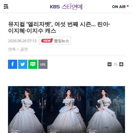
SNS 공유하기
메뉴 열기
페이스북
트위터
네이버
URL복사
글씨 작게보기
글씨 크게보기
뮤지컬 ‘엘리자벳’, 여섯 번째 시즌... 린아·
이지혜·이지수 캐스
2026.06.26 07:15
랭킹뉴스
연예
공연
가