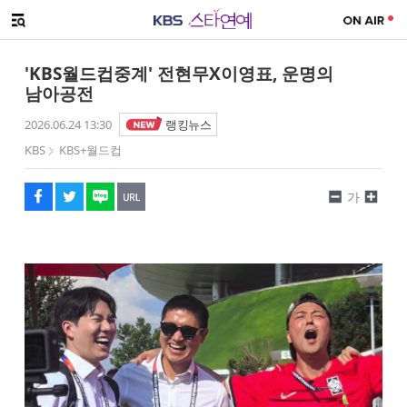
SNS 공유하기
해시태그
메뉴 열기
페이스북
트위터
네이버
URL복사
글씨 작게보기
글씨 크게보기
'KBS월드컵중계' 전현무X이영표, 운명의
남아공전
2026.06.24 13:30
랭킹뉴스
KBS
KBS+월드컵
가