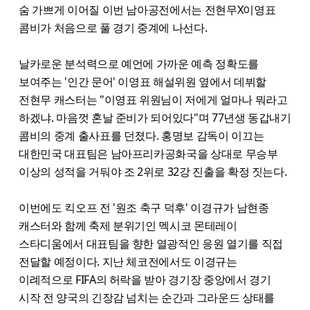
숨 가쁘게 이어질 이번 남아공전에서는 전현무X이영표
콤비가 처음으로 풀 경기 중계에 나선다.
날카로운 분석력으로 예언에 가까운 예측 정확도를
보여주는 '인간 문어' 이영표 해설위원 옆에서 데뷔할
전현무 캐스터는 "이영표 위원님이 저에게 얼마나 뭐라고
하겠냐. 마음껏 혼날 준비가 되어있다"며 77년생 동갑내기
콤비의 중계 출사표를 던졌다. 홍명보 감독이 이끄는
대한민국 대표팀은 남아프리카공화국을 상대로 무승부
이상의 성적을 거둬야 조 2위로 32강 진출을 확정 짓는다.
이번에도 킥오프 전 '원조 축구 덕후' 이경규가 남현종
캐스터와 함께 축제 분위기인 멕시코 몬테레이
스타디움에서 대표팀을 향한 열광적인 응원 열기를 직접
전달할 예정이다. 지난 체코전에서도 이경규는
이례적으로 FIFA의 허락을 받아 경기장 중앙에서 경기
시작 전 양국의 긴장감 넘치는 순간과 그라운드 상태를