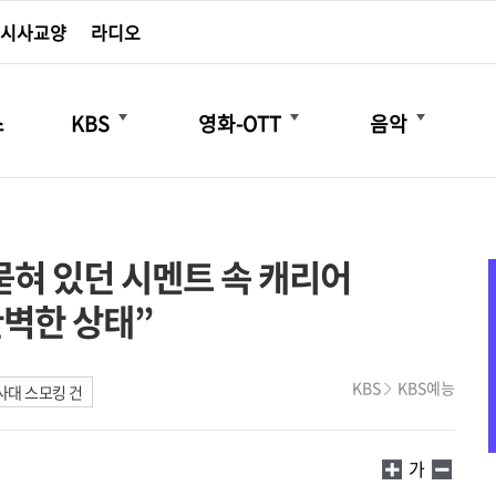
시사교양
라디오
더보기
더보기
더보기
스
KBS
영화-OTT
음악
 묻혀 있던 시멘트 속 캐리어
완벽한 상태”
KBS
KBS예능
대 스모킹 건
가