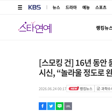
메뉴 열기
KBS
뉴스
드라마
예능
스포츠
스타연예
랭킹뉴
페이스북
트위터
네이버
URL복사
글씨 작게보기
글씨 크게보기
[스모킹 건] 16년 동안
시신, “놀라울 정도로 
2026.06.24 00:17
랭킹뉴스
과학수사