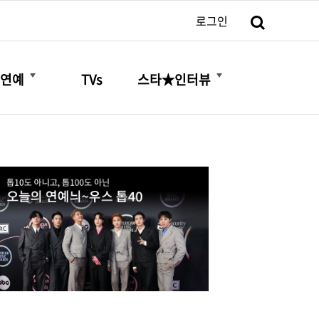
검색
로그인
더보기
더보기
연예
TVs
스타★인터뷰