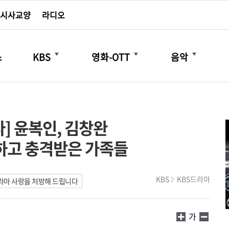
시사교양
라디오
더보기
더보기
더보기
스
KBS
영화-OTT
음악
] 윤복인, 김창완
인하고 충격받은 가족들
KBS
KBS드라마
라마 사랑을 처방해 드립니다
가