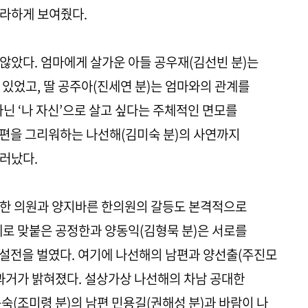
나라하게 보여줬다.
않았다. 엄마에게 살가운 아들 공우재(김선빈 분)는
 있었고, 딸 공주아(진세연 분)는 엄마와의 관계를
닌 ‘나 자신’으로 살고 싶다는 주체적인 면모를
 남편을 그리워하는 나선해(김미숙 분)의 사연까지
드러났다.
대한 의원과 양지바른 한의원의 갈등도 본격적으로
제로 맞붙은 공정한과 양동익(김형묵 분)은 서로를
한 설전을 벌였다. 여기에 나선해의 남편과 양선출(주진모
 과거가 밝혀졌다. 설상가상 나선해의 차남 공대한
숙(조미령 분)의 남편 민용길(권해성 분)과 바람이 나