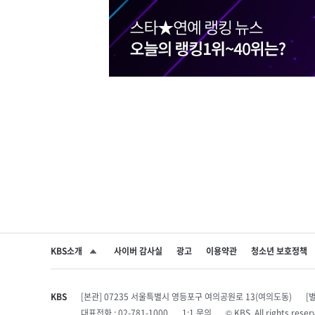
KBS소개
사이버 감사실
광고
이용약관
청소년 보호정책
SNS 공유하기
KBS
[본관] 07235 서울특별시 영등포구 여의공원로 13(여의도동)
[
대표전화 : 02-781-1000
1:1 문의
© KBS. All rights r