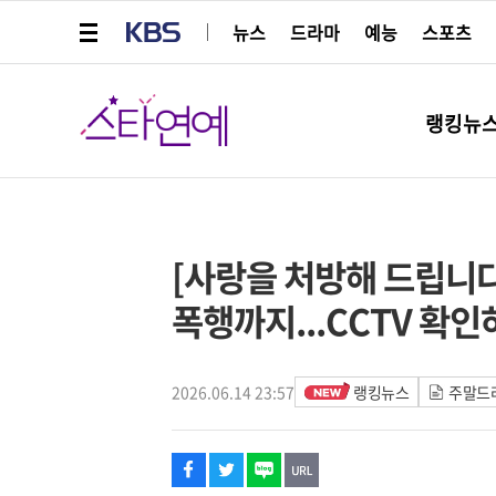
메뉴 열기
KBS
뉴스
드라마
예능
스포츠
스타연예
랭킹뉴
페이스북
트위터
네이버
URL복사
글씨 작게보기
글씨 크게보기
[사랑을 처방해 드립니다
폭행까지...CCTV 확
2026.06.14 23:57
랭킹뉴스
주말드