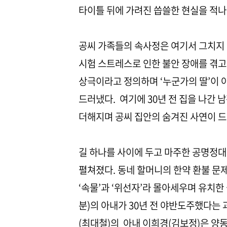
타이틀 뒤에 가려진 씁쓸한 현실을 적
공씨 가족들의 속사정은 여기서 그치지 
시험 스트레스로 인한 불안 장애를 겪고
상극이라고 정의하며 ‘누군가의 딸’이 아
드러냈다. 여기에 30년 전 집을 나간
더해지며 공씨 집안의 숨겨진 사연이 
길 하나를 사이에 두고 마주한 공명정
펼쳐졌다. 동네 할머니의 한약 환불 문
‘속물’과 ‘위선자’라 몰아세우며 유치
분)의 아내가 30년 전 야반도주했다는
(최대철)의 아내 이희경(김보정)은 양동